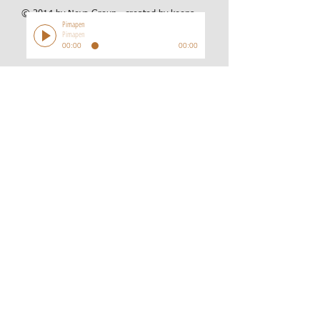
© 2014 by Neva Group. created by
keops
Pimapen
Pimapen
00:00
00:00